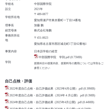
学校名
中部国際学院
設立
2021年
〒489-0877
学校所在地
愛知県瀬戸市東赤重町一丁目14番地
理事長
加藤 鵬
経営母体
株式会社海鵬
事務所所在
〒451-0023
地
愛知県名古屋市西区城北町1丁目62番地1
事業内容
日本語学校の経営
中部国際学院 学則.pdf
(0.75MB)
学則
授業科目や授業内容、授業料等の費用については学則をご
参照ください
自己点検・評価
2022年度自己点検・自己評価結果（2023年4月公開）.pdf
(0.39MB)
2023年度自己点検・自己評価結果（2024年４月公開）
.pdf
(0.3MB)
2024年度自己点検・自己評価結果 (2025年4月公開) .pdf
(0.44MB)
2025年度自己点検・自己評価結果(2026年４月公開).pdf
(0.5MB)