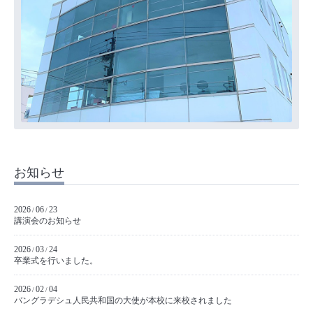
お知らせ
2026
06
23
/
/
講演会のお知らせ
2026
03
24
/
/
卒業式を行いました。
2026
02
04
/
/
バングラデシュ人民共和国の大使が本校に来校されました