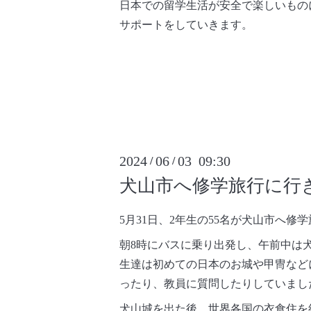
日本での留学生活が安全で楽しいもの
サポートをしていきます。
2024
06
03 09:30
/
/
犬山市へ修学旅行に行
5月31日、2年生の55名が犬山市へ修
朝8時にバスに乗り出発し、
午前中は
生達は初めての日本のお城や甲冑など
ったり、教員に質問したりしていまし
犬山城を出た後、世界各国の衣食住を